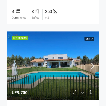
4
3
250
Dormitorios
Baños
m2
DESTACADO
VENTA
UF9.700