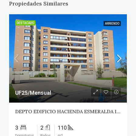
Propiedades Similares
DESTACADO
ARRIENDO
UF25/Mensual
DEPTO EDIFICIO HACIENDA ESMERALDA II – TALCA
3
2
110
Dormitorios
Baños
m2