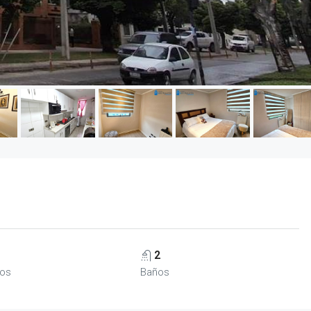
2
ios
Baños