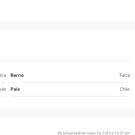
lca
Barrio
Talca
ule
País
Chile
Actualizado en mayo 26, 2026 a 10:37 am