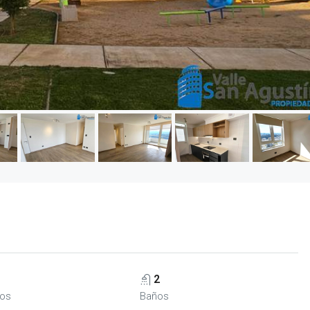
2
ios
Baños