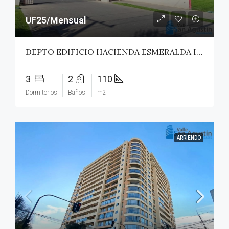
UF25/Mensual
DEPTO EDIFICIO HACIENDA ESMERALDA II – TALCA
3
2
110
Dormitorios
Baños
m2
ARRIENDO