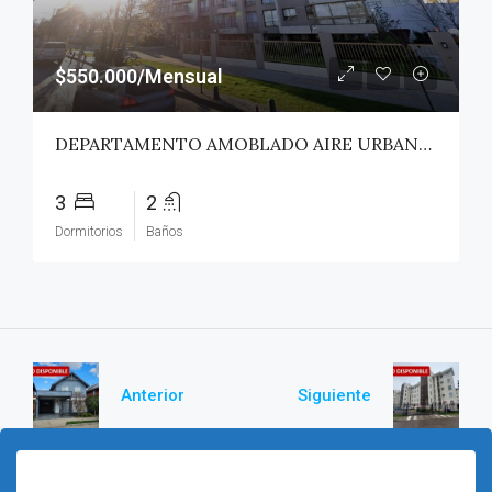
$550.000/Mensual
DEPARTAMENTO AMOBLADO AIRE URBANO (PAZ) – TALCA
3
2
Dormitorios
Baños
Anterior
Siguiente