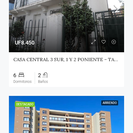
UF8.450
CASA CENTRAL 3 SUR, 1 Y 2 PONIENTE – TALCA
6
2
Dormitorios
Baños
ARRIENDO
DESTACADO