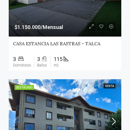
$1.150.000/Mensual
CASA ESTANCIA LAS RASTRAS – TALCA
3
3
115
Dormitorios
Baños
m2
VENTA
DESTACADO