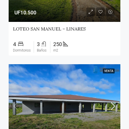
UF10.500
LOTEO SAN MANUEL – LINARES
4
3
250
Dormitorios
Baños
m2
VENTA