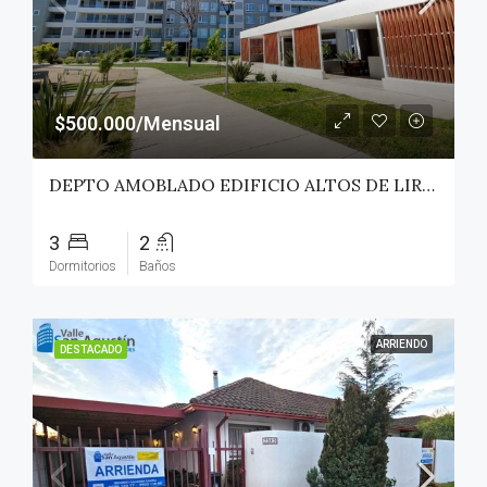
$500.000/Mensual
DEPTO AMOBLADO EDIFICIO ALTOS DE LIRCAY – TALCA
3
2
Dormitorios
Baños
ARRIENDO
DESTACADO