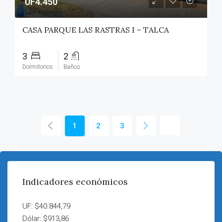
UF4.450
CASA PARQUE LAS RASTRAS I – TALCA
3
2
Dormitorios
Baños
1
2
3
Indicadores económicos
UF: $40.844,79
Dólar: $913,86