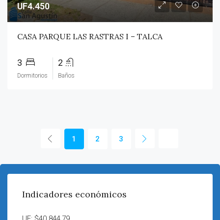
UF4.450
CASA PARQUE LAS RASTRAS I – TALCA
3
2
Dormitorios
Baños
1
2
3
Indicadores económicos
UF: $40.844,79