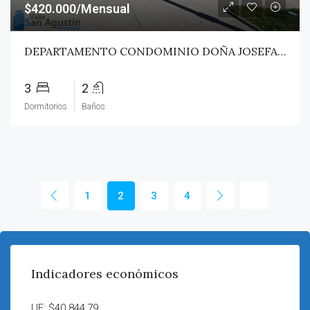
$420.000/Mensual
DEPARTAMENTO CONDOMINIO DOÑA JOSEFA – TALCA
3
2
Dormitorios
Baños
1
2
3
4
Indicadores económicos
UF: $40.844,79