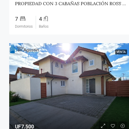
PROPIEDAD CON 3 CABAÑAS POBLACIÓN ROSS – PICHILEMU
7
4
Dormitorios
Baños
VENTA
UF7.500