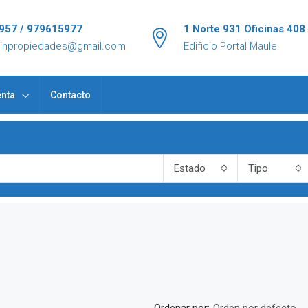
957 / 979615977
1 Norte 931 Oficinas 408
tinpropiedades@gmail.com
Edificio Portal Maule
nta
Contacto
Estado
Tipo
Ordenar por: