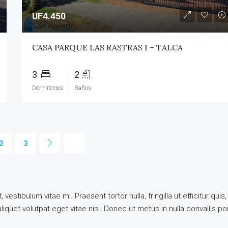
UF4.450
CASA PARQUE LAS RASTRAS I – TALCA
3
2
Dormitorios
Baños
2
3
vestibulum vitae mi. Praesent tortor nulla, fringilla ut efficitur q
quet volutpat eget vitae nisl. Donec ut metus in nulla convallis por