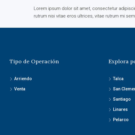
Lorem ipsum dolor sit amet, consectetur adipiscing
rutrum nisi vitae eros ultrices, vitae rutrum mi se
Tipo de Operación
Explora p
Arriendo
Talca
Venta
San Cleme
Santiago
Linares
Pelarco