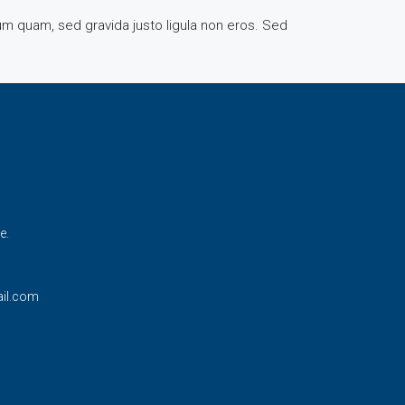
rum quam, sed gravida justo ligula non eros. Sed
e.
il.com