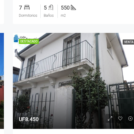
7
5
550
Dormitorios
Baños
m2
DESTACADO
VENTA
UF8.450