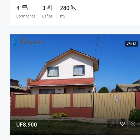
4
3
280
Dormitorios
Baños
m2
VENTA
UF8.900