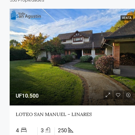
VENTA
UF10.500
LOTEO SAN MANUEL – LINARES
4
3
250