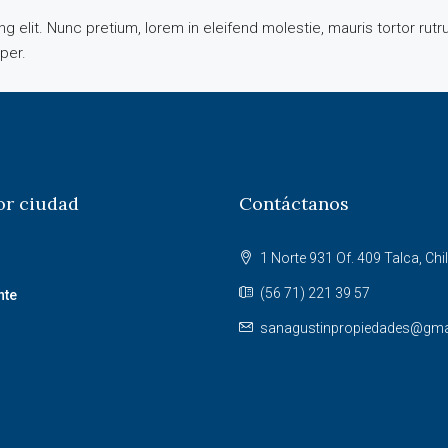
 elit. Nunc pretium, lorem in eleifend molestie, mauris tortor rut
mper.
or ciudad
Contáctanos
1 Norte 931 Of. 409 Talca, Chil
(56 71) 221 39 57
nte
sanagustinpropiedades@gma