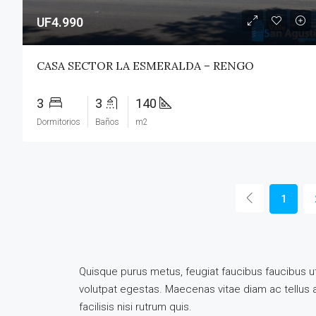
UF4.990
CASA SECTOR LA ESMERALDA – RENGO
3
3
140
Dormitorios
Baños
m2
1
Quisque purus metus, feugiat faucibus faucibus ut, 
volutpat egestas. Maecenas vitae diam ac tellus ali
facilisis nisi rutrum quis.