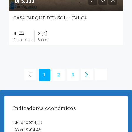
UF5.300
CASA PARQUE DEL SOL – TALCA
4
2
Dormitorios
Baños
1
2
3
Indicadores económicos
UF: $40.844,79
Dólar: $914,46