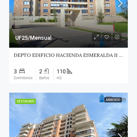
UF25/Mensual
DEPTO EDIFICIO HACIENDA ESMERALDA II – TALCA
3
2
110
Dormitorios
Baños
m2
ARRIENDO
DESTACADO