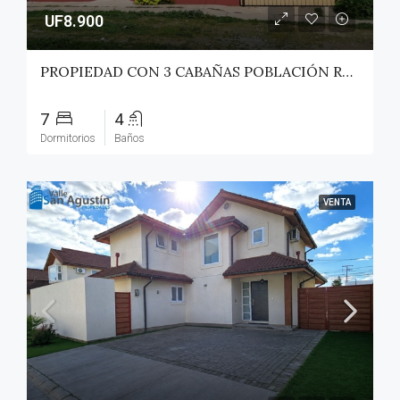
UF8.900
PROPIEDAD CON 3 CABAÑAS POBLACIÓN ROSS – PICHILEMU
7
4
Dormitorios
Baños
VENTA