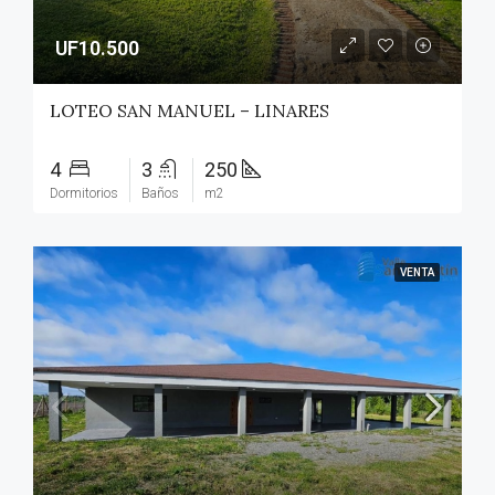
UF10.500
LOTEO SAN MANUEL – LINARES
4
3
250
Dormitorios
Baños
m2
VENTA